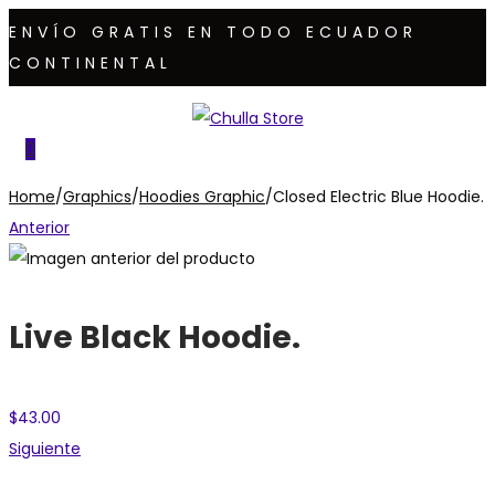
ENVÍO GRATIS EN TODO ECUADOR
CONTINENTAL
Saltar
Saltar
a
al
0
la
contenido
Home
/
Graphics
/
Hoodies Graphic
/
Closed Electric Blue Hoodie.
navegación
Anterior
Live Black Hoodie.
$
43.00
Siguiente