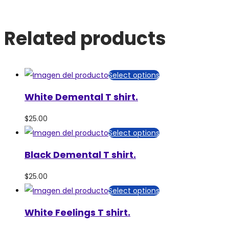
Related products
Select options
White Demental T shirt.
$
25.00
Select options
Black Demental T shirt.
$
25.00
Select options
White Feelings T shirt.