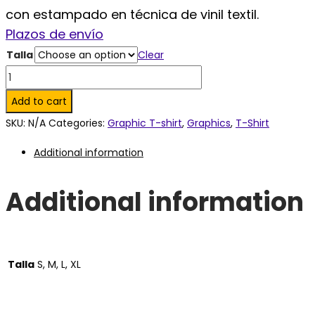
con estampado en técnica de vinil textil.
Plazos de envío
Talla
Clear
Hankering
White
Add to cart
T
SKU:
N/A
Categories:
Graphic T-shirt
,
Graphics
,
T-Shirt
shirt.
Additional information
quantity
Additional information
Talla
S, M, L, XL