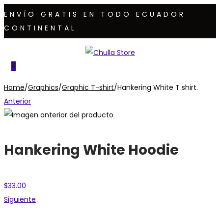
ENVÍO GRATIS EN TODO ECUADOR
CONTINENTAL
Saltar
Saltar
a
al
0
la
contenido
Home
/
Graphics
/
Graphic T-shirt
/
Hankering White T shirt.
navegación
Anterior
Hankering White Hoodie
$
33.00
Siguiente