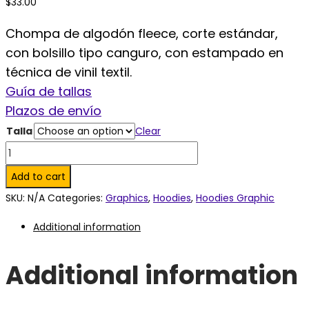
$
33.00
Chompa de algodón fleece, corte estándar,
con bolsillo tipo canguro, con estampado en
técnica de vinil textil.
Guía de tallas
Plazos de envío
Talla
Clear
I'm
not
Add to cart
a
SKU:
N/A
Categories:
Graphics
,
Hoodies
,
Hoodies Graphic
rapper
Additional information
Hoodie.
quantity
Additional information