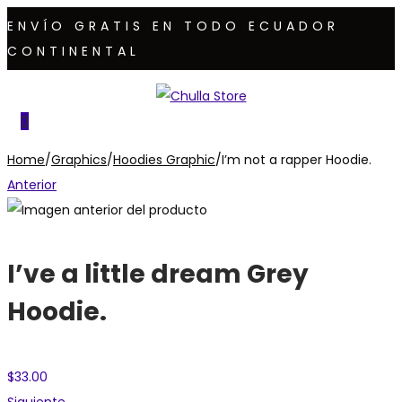
ENVÍO GRATIS EN TODO ECUADOR
CONTINENTAL
Saltar
Saltar
a
al
0
la
contenido
Home
/
Graphics
/
Hoodies Graphic
/
I’m not a rapper Hoodie.
navegación
Anterior
I’ve a little dream Grey
Hoodie.
$
33.00