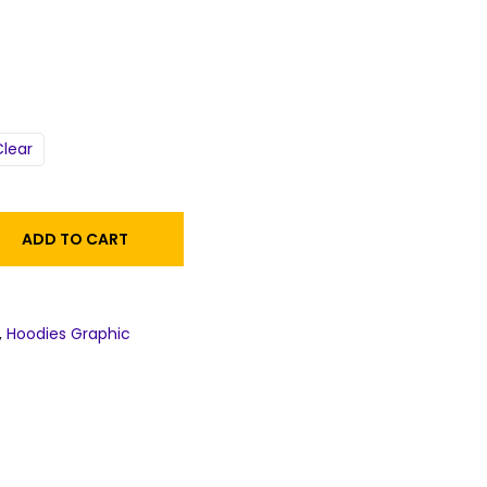
Clear
ADD TO CART
,
Hoodies Graphic