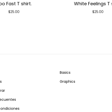
oo Fast T shirt.
White Feelings T s
$
25.00
$
25.00
Basics
s
Graphics
rar
recuentes
condiciones