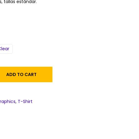
, tallas estándar.
Clear
ADD TO CART
raphics
,
T-Shirt