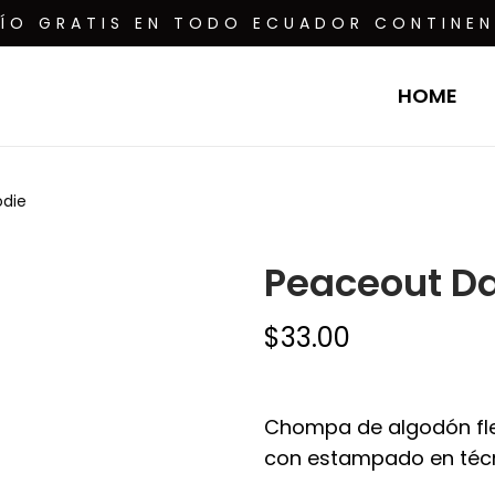
VÍO GRATIS EN TODO ECUADOR CONTINEN
HOME
odie
Peaceout Da
$
33.00
Chompa de algodón flee
con estampado en técnic