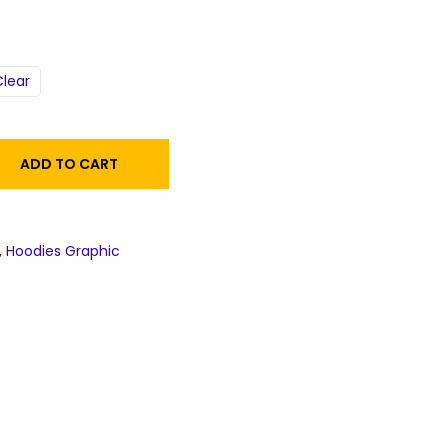
Clear
ADD TO CART
,
Hoodies Graphic