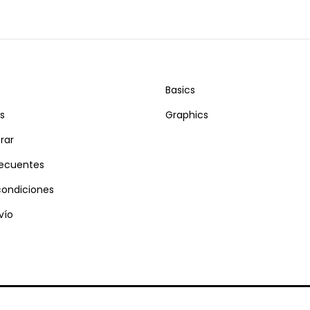
Basics
s
Graphics
rar
recuentes
condiciones
vío