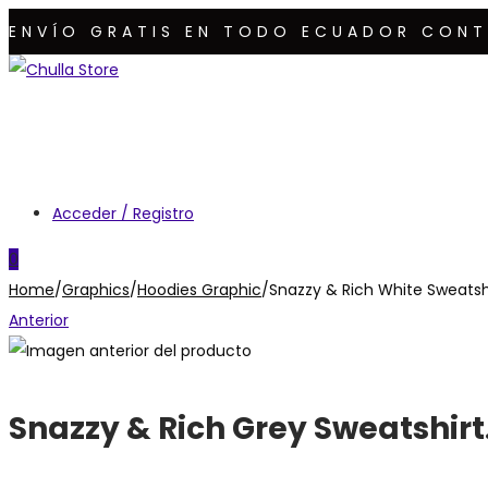
ENVÍO GRATIS EN TODO ECUADOR CONT
Saltar
Saltar
a
al
la
contenido
navegación
Acceder / Registro
0
Home
/
Graphics
/
Hoodies Graphic
/
Snazzy & Rich White Sweatshi
Anterior
Snazzy & Rich Grey Sweatshirt