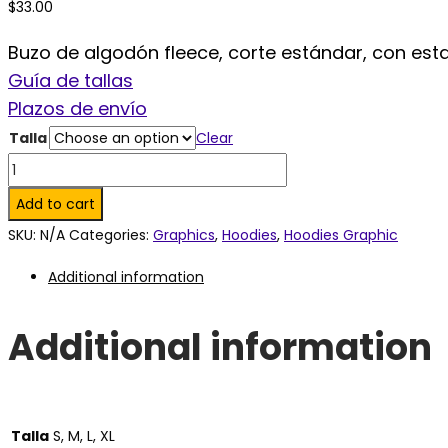
$
33.00
Buzo de algodón fleece, corte estándar, con estam
Guía de tallas
Plazos de envío
Talla
Clear
Snazzy
&
Add to cart
Rich
SKU:
N/A
Categories:
Graphics
,
Hoodies
,
Hoodies Graphic
White
Additional information
Sweatshirt.
quantity
Additional information
Talla
S, M, L, XL