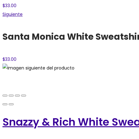
$
33.00
Siguiente
Santa Monica White Sweatshir
$
33.00
Snazzy & Rich White Sweat