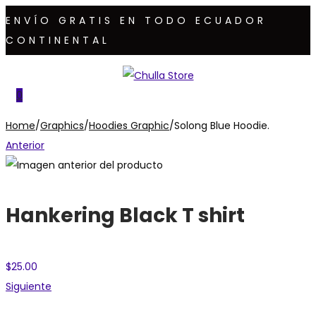
ENVÍO GRATIS EN TODO ECUADOR
CONTINENTAL
Saltar
Saltar
a
al
0
la
contenido
Home
/
Graphics
/
Hoodies Graphic
/
Solong Blue Hoodie.
navegación
Anterior
Hankering Black T shirt
$
25.00
Siguiente