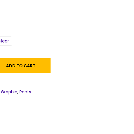
Clear
ADD TO CART
 Graphic
,
Pants