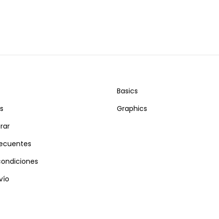
Basics
s
Graphics
rar
recuentes
condiciones
vío